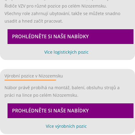
Řidiče VZV pro různé pozice po celém Nizozemsku.
Všechny role zahrnují ubytování, takže se můžete snadno
usadit a hned začít pracovat.
PROHLÉDNĚTE SI NAŠE NABÍDKY
EX
(opens in new tab)
Více logistických pozic
Výrobní pozice v Nizozemsku
Nábor právě probíhá na montáž, balení, obsluhu strojů a
práci na lince po celém Nizozemsku.
PROHLÉDNĚTE SI NAŠE NABÍDKY
EX
Více výrobních pozic