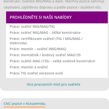
konstrukcí, Svářeče MIG/MAG a další. Všechny pozice zahrnují
ubytování, zajištěnou dopravu a podle pozice i služební vůz.
PROHLÉDNĚTE SI NAŠE NABÍDKY
CO
Práce: svářeč MIG/MAG/TIG
Práce: svářeč MIG/MAG – těžké konstrukce
Práce: certifikovaní svářeči (TIG / MIG/MAG /
elektroda)
Práce: montér – svářeč (MIG/MAG)
Práce: montážník / bodový svářeč MAG135
Práce: svářeč MAG (135) – velké ocelové konstrukce
Práce: montér a svářeč
Práce: TIG svářeč nerezové oceli
(opens in new t
Více pracovních míst pro svářeče
CNC pozice v Nizozemsku
(opens in new tab)