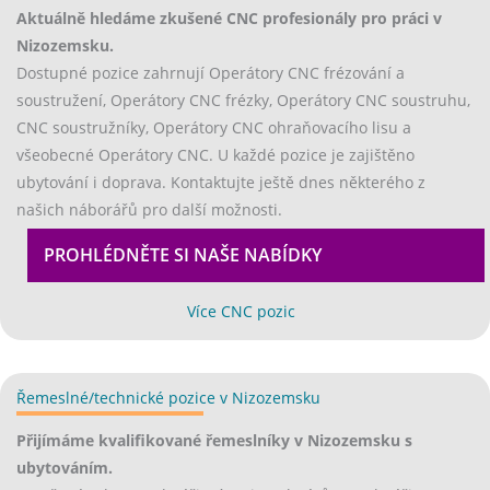
Aktuálně hledáme zkušené CNC profesionály pro práci v
Nizozemsku.
Dostupné pozice zahrnují Operátory CNC frézování a
soustružení, Operátory CNC frézky, Operátory CNC soustruhu,
CNC soustružníky, Operátory CNC ohraňovacího lisu a
všeobecné Operátory CNC. U každé pozice je zajištěno
ubytování i doprava. Kontaktujte ještě dnes některého z
našich náborářů pro další možnosti.
PROHLÉDNĚTE SI NAŠE NABÍDKY
EX
(opens in new tab)
Více CNC pozic
Řemeslné/technické pozice v Nizozemsku
(opens in new tab)
Přijímáme kvalifikované řemeslníky v Nizozemsku s
ubytováním.