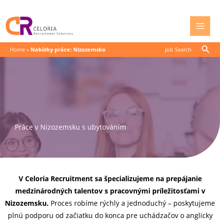
Přeskočit
na
obsah
Hled
Home
»
Nabídky práce: Nizozemsko
Job Search
Práce v Nizozemsku s ubytováním
V Celoria Recruitment sa špecializujeme na prepájanie
medzinárodných talentov s pracovnými príležitosťami v
Nizozemsku.
Proces robíme rýchly a jednoduchý – poskytujeme
plnú podporu od začiatku do konca pre uchádzačov o anglicky