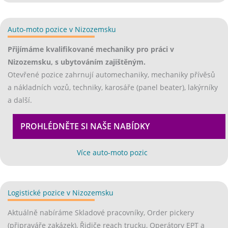
Auto-moto pozice v Nizozemsku
(opens in new tab)
Přijímáme kvalifikované mechaniky pro práci v
Nizozemsku, s ubytováním zajištěným.
Otevřené pozice zahrnují automechaniky, mechaniky přívěsů
a nákladních vozů, techniky, karosáře (panel beater), lakýrníky
a další.
PROHLÉDNĚTE SI NAŠE NABÍDKY
EX
(opens in new tab)
Více auto-moto pozic
Logistické pozice v Nizozemsku
(opens in new tab)
Aktuálně nabíráme Skladové pracovníky, Order pickery
(připraváře zakázek), Řidiče reach trucku, Operátory EPT a