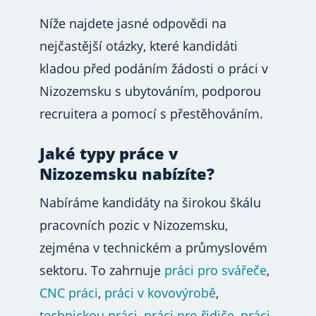
Níže najdete jasné odpovědi na
nejčastější otázky, které kandidáti
kladou před podáním žádosti o práci v
Nizozemsku s ubytováním, podporou
recruitera a pomocí s přestěhováním.
Jaké typy práce v
Nizozemsku nabízíte?
Nabíráme kandidáty na širokou škálu
pracovních pozic v Nizozemsku,
zejména v technickém a průmyslovém
sektoru. To zahrnuje
práci pro svářeče
,
CNC práci
,
práci v kovovýrobě
,
technickou práci
,
práci pro řidiče
,
práci