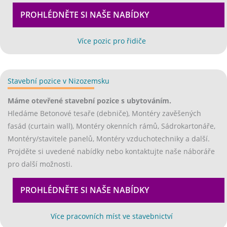
PROHLÉDNĚTE SI NAŠE NABÍDKY
EX
(opens in new tab)
Více pozic pro řidiče
Stavební pozice v Nizozemsku
(opens in new tab)
Máme otevřené stavební pozice s ubytováním.
Hledáme Betonové tesaře (debniče), Montéry zavěšených
fasád (curtain wall), Montéry okenních rámů, Sádrokartonáře,
Montéry/stavitele panelů, Montéry vzduchotechniky a další.
Projděte si uvedené nabídky nebo kontaktujte naše náboráře
pro další možnosti.
PROHLÉDNĚTE SI NAŠE NABÍDKY
EX
(opens in new 
Více pracovních míst ve stavebnictví