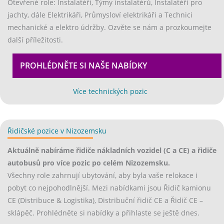
Otevřené role: Instalatéři, Týmy instalatérů, Instalatéři pro
jachty, dále Elektrikáři, Průmysloví elektrikáři a Technici
mechanické a elektro údržby. Ozvěte se nám a prozkoumejte
další příležitosti.
PROHLÉDNĚTE SI NAŠE NABÍDKY
EX
(opens in new tab)
Více technických pozic
Řidičské pozice v Nizozemsku
(opens in new tab)
Aktuálně nabíráme řidiče nákladních vozidel (C a CE) a řidiče
autobusů pro více pozic po celém Nizozemsku.
Všechny role zahrnují ubytování, aby byla vaše relokace i
pobyt co nejpohodlnější. Mezi nabídkami jsou Řidič kamionu
CE (Distribuce & Logistika), Distribuční řidič CE a Řidič CE –
sklápěč. Prohlédněte si nabídky a přihlaste se ještě dnes.