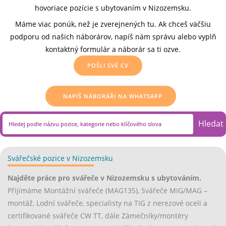
hovoriace pozície s ubytovaním v Nizozemsku.
Máme viac ponúk, než je zverejnených tu. Ak chceš väčšiu
podporu od našich náborárov, napíš nám správu alebo vyplň
kontaktný formulár a náborár sa ti ozve.
POŠLI SVÉ CV
NAPIŠ NÁBORÁŘI NA WHATSAPP
Hledat
Search field required
Svářečské pozice v Nizozemsku
(opens in new tab)
Najděte práce pro svářeče v Nizozemsku s ubytováním.
Přijímáme Montážní svářeče (MAG135), Svářeče MIG/MAG –
montáž, Lodní svářeče, specialisty na TIG z nerezové oceli a
certifikované svářeče CW TT, dále Zámečníky/montéry