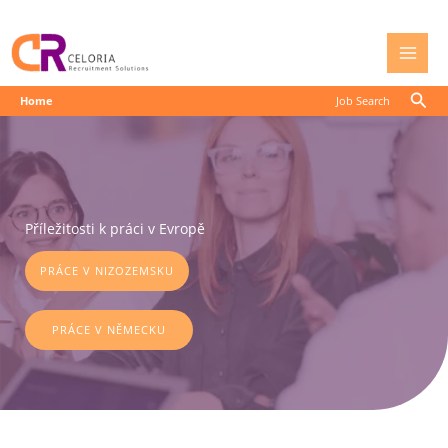
Přeskočit
na
obsah
Hled
Home
Job Search
Příležitosti k práci v Evropě
PRÁCE V NIZOZEMSKU
PRÁCE V NĚMECKU