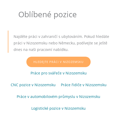
Oblíbené pozice
Najděte práci v zahraničí s ubytováním. Pokud hledáte
práci v Nizozemsku nebo Německu, podívejte se ještě
dnes na naši pracovní nabídku.
HLEDEJTE PRÁCI V NIZOZEMSKU
Práce pro svářeče v Nizozemsku
(opens in new ta
CNC pozice v Nizozemsku
(opens in new tab)
Práce řidiče v Nizozemsku
(open
Práce v automobilovém průmyslu v Nizozemsku
(opens in
Logistické pozice v Nizozemsku
(opens in new tab