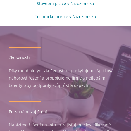
Stavební práce v Nizozemsku
(opens in new tab)
Technické pozice v Nizozemsku
(opens in new tab
Zkušenosti
Díky mnohaletým zkušenostem poskytujeme špičková
náborová řešení a propojujeme firmy s nejlepšími
talenty, aby podpořily svůj růst a úspěch.
Personální zajištění
Nabízíme řešení na míru a zajišťujeme kvalifikované