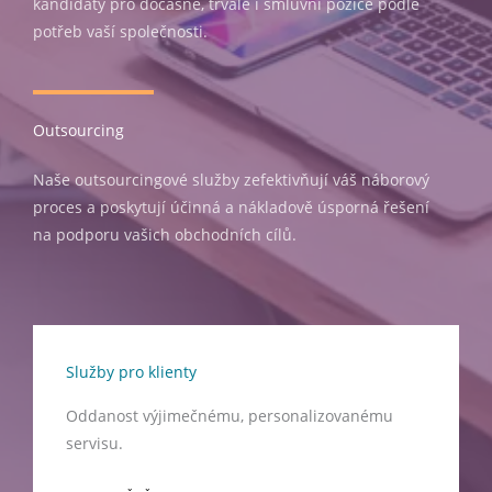
kandidáty pro dočasné, trvalé i smluvní pozice podle
potřeb vaší společnosti.
Outsourcing
Naše outsourcingové služby zefektivňují váš náborový
proces a poskytují účinná a nákladově úsporná řešení
na podporu vašich obchodních cílů.
Služby pro klienty
Oddanost výjimečnému, personalizovanému
servisu.