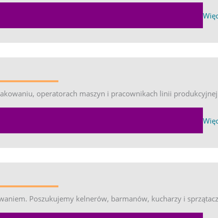
EXPA
Więc
owaniu, operatorach maszyn i pracownikach linii produkcyjnej 
EXPA
Więc
rowaniem. Poszukujemy kelnerów, barmanów, kucharzy i sprzątacz