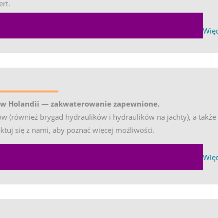
rt.
EXPA
Więc
 w Holandii — zakwaterowanie zapewnione.
ów (również brygad hydraulików i hydraulików na jachty), a takż
tuj się z nami, aby poznać więcej możliwości.
EXPA
Więc
w tab)