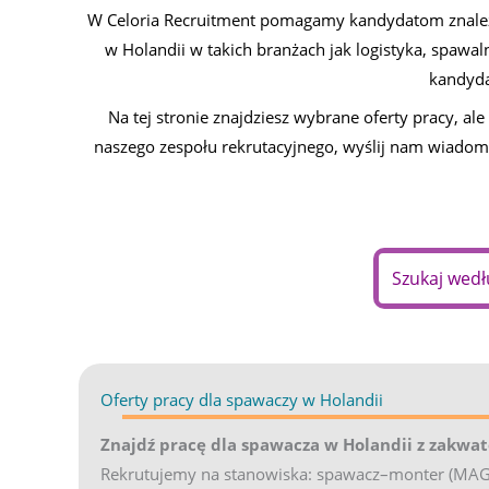
W Celoria Recruitment pomagamy kandydatom znaleźć
w Holandii w takich branżach jak logistyka, spawa
kandyda
Na tej stronie znajdziesz wybrane oferty pracy, a
naszego zespołu rekrutacyjnego, wyślij nam wiadomo
Search field 
Oferty pracy dla spawaczy w Holandii
(opens in new
Znajdź pracę dla spawacza w Holandii z zakwa
Rekrutujemy na stanowiska: spawacz–monter (MAG 