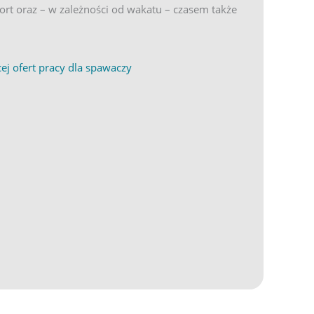
rt oraz – w zależności od wakatu – czasem także
APSE
(opens in new tab)
ej ofert pracy dla spawaczy