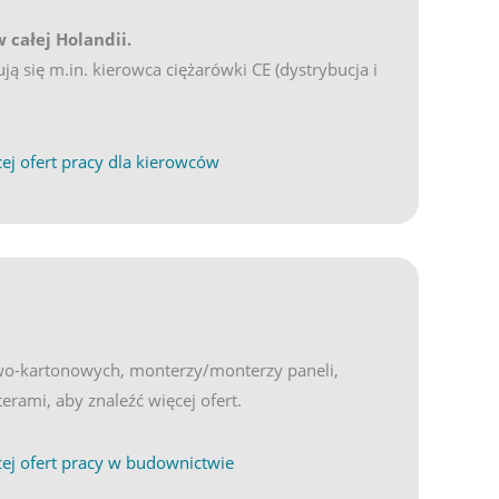
 całej Holandii.
ją się m.in. kierowca ciężarówki CE (dystrybucja i
(opens in new tab)
ND
ej ofert pracy dla kierowców
owo-kartonowych, monterzy/monterzy paneli,
erami, aby znaleźć więcej ofert.
(opens in new tab)
ND
ej ofert pracy w budownictwie