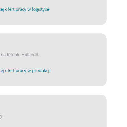
(opens in new tab)
ND
ej ofert pracy w logistyce
na terenie Holandii.
ND
ej ofert pracy w produkcji
y.