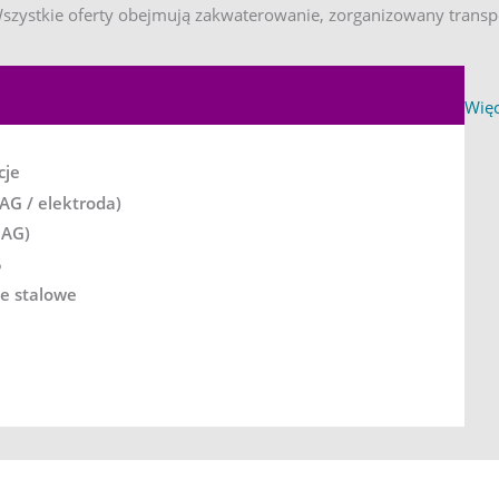
szystkie oferty obejmują zakwaterowanie, zorganizowany transpo
COLL
Więc
cje
AG / elektroda)
MAG)
5
je stalowe