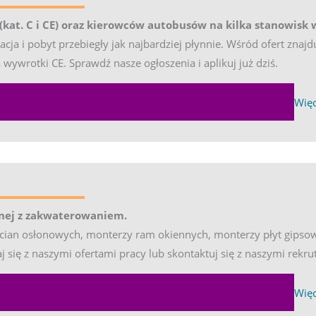
at. C i CE) oraz kierowców autobusów na kilka stanowisk w
ja i pobyt przebiegły jak najbardziej płynnie. Wśród ofert znajdu
 wywrotki CE. Sprawdź nasze ogłoszenia i aplikuj już dziś.
EXPA
Więc
)
nej z zakwaterowaniem.
 ścian osłonowych, monterzy ram okiennych, monterzy płyt gips
się z naszymi ofertami pracy lub skontaktuj się z naszymi rekrut
EXPA
Więc