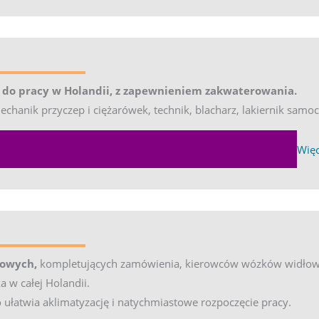
 new tab)
o pracy w Holandii, z zapewnieniem zakwaterowania.
anik przyczep i ciężarówek, technik, blacharz, lakiernik samoc
EXPA
Więc
owych,
kompletujących zamówienia, kierowców wózków widłow
w całej Holandii.
ułatwia aklimatyzację i natychmiastowe rozpoczęcie pracy.