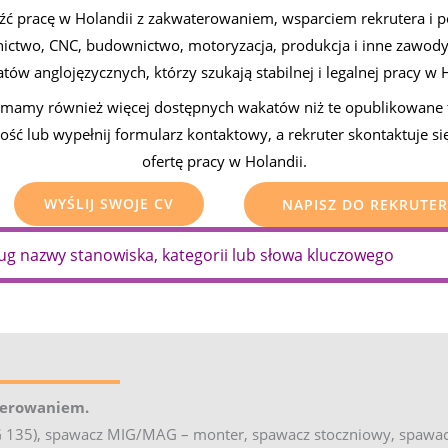
 pracę w Holandii z zakwaterowaniem, wsparciem rekrutera i po
lnictwo, CNC, budownictwo, motoryzacja, produkcja i inne zawody
tów anglojęzycznych, którzy szukają stabilnej i legalnej pracy w H
le mamy również więcej dostępnych wakatów niż te opublikowane 
ść lub wypełnij formularz kontaktowy, a rekruter skontaktuje si
ofertę pracy w Holandii.
WYŚLIJ SWOJE CV
NAPISZ DO REKRUTE
required
 tab)
terowaniem.
135), spawacz MIG/MAG – monter, spawacz stoczniowy, spawacz 