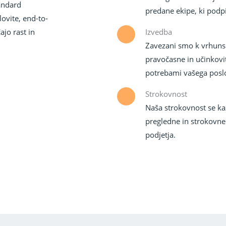
tandard
predane ekipe, ki podpi
lovite, end-to-
jo rast in
Izvedba
Zavezani smo k vrhuns
pravočasne in učinkovi
potrebami vašega posl
Strokovnost
Naša strokovnost se ka
pregledne in strokovne
podjetja.