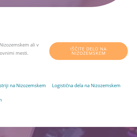
na Nizozemskem ali v
IŠČITE DELO NA
lovnimi mesti.
NIZOZEMSKEM
striji na Nizozemskem
(opens in new tab)
Logistična dela na Nizozemskem
(opens 
m
(opens in new tab)