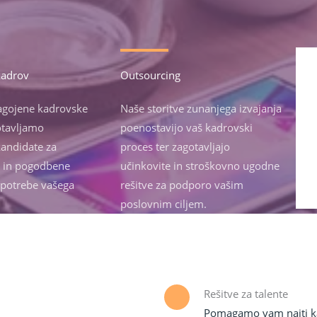
kadrov
Outsourcing
agojene kadrovske
Naše storitve zunanjega izvajanja
gotavljamo
poenostavijo vaš kadrovski
andidate za
proces ter zagotavljajo
e in pogodbene
učinkovite in stroškovno ugodne
 potrebe vašega
rešitve za podporo vašim
poslovnim ciljem.
Rešitve za talente
Pomagamo vam najti kad