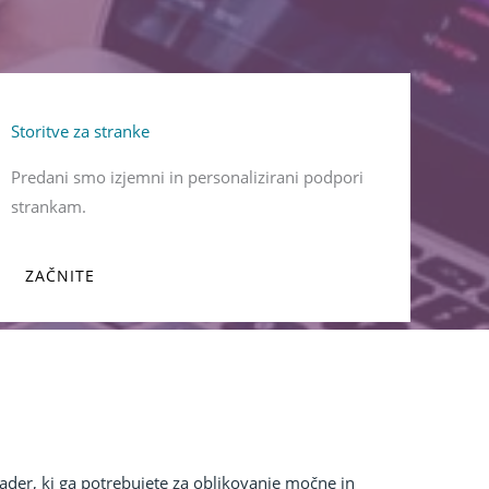
Storitve za stranke
Predani smo izjemni in personalizirani podpori
strankam.
ZAČNITE
er, ki ga potrebujete za oblikovanje močne in