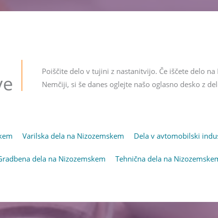
Poiščite delo v tujini z nastanitvijo. Če iščete delo 
ve
Nemčiji, si še danes oglejte našo oglasno desko z de
skem
(opens in new tab)
Varilska dela na Nizozemskem
(opens in new tab)
Dela v avtomobilski indu
Gradbena dela na Nizozemskem
(opens in new tab)
Tehnična dela na Nizozemske