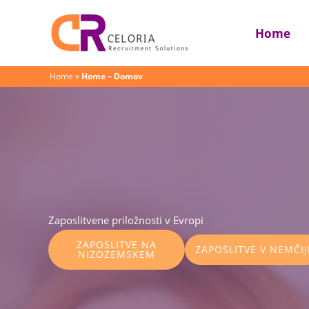
Skip
to
Home
content
Home
»
Home – Domov
Zaposlitvene priložnosti v Evropi
ZAPOSLITVE NA
ZAPOSLITVE V NEMČIJ
NIZOZEMSKEM