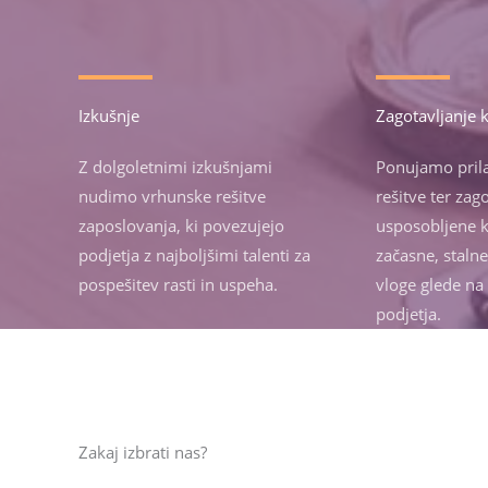
Izkušnje
Zagotavljanje 
Z dolgoletnimi izkušnjami
Ponujamo pril
nudimo vrhunske rešitve
rešitve ter za
zaposlovanja, ki povezujejo
usposobljene k
podjetja z najboljšimi talenti za
začasne, staln
pospešitev rasti in uspeha.
vloge glede na
podjetja.
Zakaj izbrati nas?