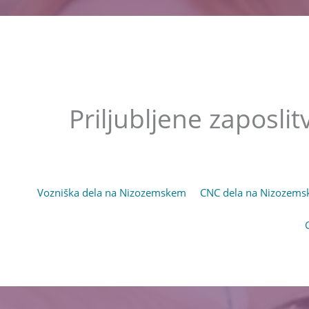
Priljubljene zaposlit
Vozniška dela na Nizozemskem
(opens in new tab)
CNC dela na Nizozem