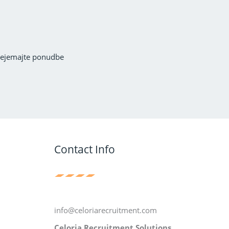
 prejemajte ponudbe
Contact Info
info@celoriarecruitment.com
Celoria Recruitment Solutions