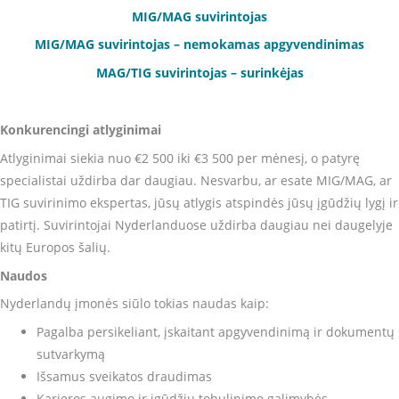
MIG/MAG suvirintojas
MIG/MAG suvirintojas – nemokamas apgyvendinimas
MAG/TIG suvirintojas – surinkėjas
Konkurencingi atlyginimai
Atlyginimai siekia nuo €2 500 iki €3 500 per mėnesį, o patyrę
specialistai uždirba dar daugiau. Nesvarbu, ar esate MIG/MAG, ar
TIG suvirinimo ekspertas, jūsų atlygis atspindės jūsų įgūdžių lygį ir
patirtį. Suvirintojai Nyderlanduose uždirba daugiau nei daugelyje
kitų Europos šalių.
Naudos
Nyderlandų įmonės siūlo tokias naudas kaip:
Pagalba persikeliant, įskaitant apgyvendinimą ir dokumentų
sutvarkymą
Išsamus sveikatos draudimas
Karjeros augimo ir įgūdžių tobulinimo galimybės