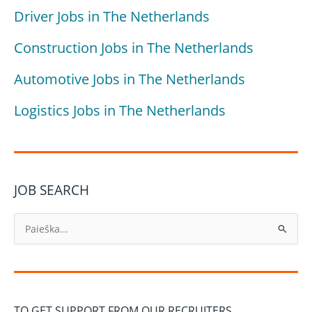
Driver Jobs in The Netherlands
Construction Jobs in The Netherlands
Automotive Jobs in The Netherlands
Logistics Jobs in The Netherlands
JOB SEARCH
I
e
š
k
o
TO GET SUPPORT FROM OUR RECRUITERS