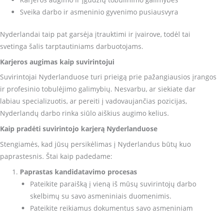
Sveika darbo ir asmeninio gyvenimo pusiausvyra
Nyderlandai taip pat garsėja įtrauktimi ir įvairove, todėl tai
svetinga šalis tarptautiniams darbuotojams.
Karjeros augimas kaip suvirintojui
Suvirintojai Nyderlanduose turi prieigą prie pažangiausios įrangos
ir profesinio tobulėjimo galimybių. Nesvarbu, ar siekiate dar
labiau specializuotis, ar pereiti į vadovaujančias pozicijas,
Nyderlandų darbo rinka siūlo aiškius augimo kelius.
Kaip pradėti suvirintojo karjerą Nyderlanduose
Stengiamės, kad jūsų persikėlimas į Nyderlandus būtų kuo
paprastesnis. Štai kaip padedame:
Paprastas kandidatavimo procesas
Pateikite paraišką į vieną iš mūsų suvirintojų darbo
skelbimų su savo asmeniniais duomenimis.
Pateikite reikiamus dokumentus savo asmeniniam