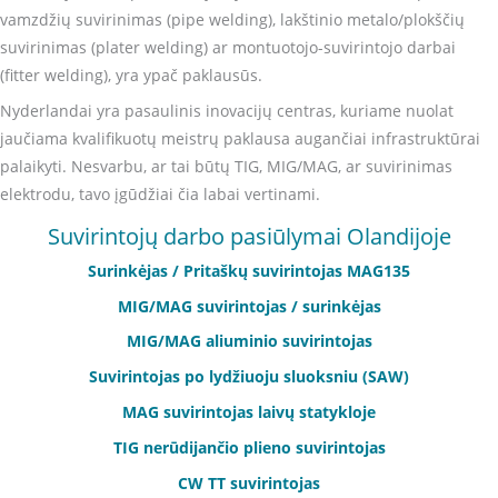
vamzdžių suvirinimas (pipe welding), lakštinio metalo/plokščių
suvirinimas (plater welding) ar montuotojo-suvirintojo darbai
(fitter welding), yra ypač paklausūs.
Nyderlandai yra pasaulinis inovacijų centras, kuriame nuolat
jaučiama kvalifikuotų meistrų paklausa augančiai infrastruktūrai
palaikyti. Nesvarbu, ar tai būtų TIG, MIG/MAG, ar suvirinimas
elektrodu, tavo įgūdžiai čia labai vertinami.
Suvirintojų darbo pasiūlymai Olandijoje
Surinkėjas / Pritaškų suvirintojas MAG135
MIG/MAG suvirintojas / surinkėjas
MIG/MAG aliuminio suvirintojas
Suvirintojas po lydžiuoju sluoksniu (SAW)
MAG suvirintojas laivų statykloje
TIG nerūdijančio plieno suvirintojas
CW TT suvirintojas