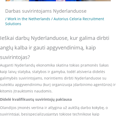
Darbas suvirintojams Nyderlanduose
/
Work in the Netherlands
/ Autorius
Celoria Recruitment
Solutions
Ieškai darbų Nyderlanduose, kur galima dirbti
anglų kalba ir gauti apgyvendinimą, kaip
suvirintojas?
Auganti Nyderlandų ekonomika skatina tokias pramonės šakas
kaip laivų statyba, statybos ir gamyba, todėl atsiveria didelės
galimybės suvirintojams, norintiems dirbti Nyderlanduose su
suteiktu apgyvendinimu (kurį organizuoja įdarbinimo agentūros) ir
kitomis įtrauktomis naudomis.
Didelė kvalifikuotų suvirintojų paklausa
Olandijos įmonės vertina ir atlygina už aukštą darbo kokybę, o
suvirintojai, besispecializuojantys tokiose technikose kaip