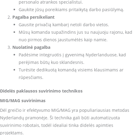
personalo atrankos specialistui.
Gaukite jūsų poreikiams pritaikytą darbo pasiūlymą.
Pagalba persikeliant
Gausite privačią kambarį netoli darbo vietos.
Mūsų komanda supažindins jus su naujuoju rajonu, kad
nuo pirmos dienos jaustumėtės kaip namie.
Nuolatinė pagalba
Padėsime integruotis į gyvenimą Nyderlanduose, kad
perėjimas būtų kuo sklandesnis.
Turėsite dedikuotą komandą visiems klausimams ar
rūpesčiams.
Didelės paklausos suvirinimo technikos
MIG/MAG suvirinimas
Dėl greičio ir efektyvumo MIG/MAG yra populiariausias metodas
Nyderlandų pramonėje. Ši technika gali būti automatizuota
suvirinimo robotais, todėl idealiai tinka didelės apimties
projektams.