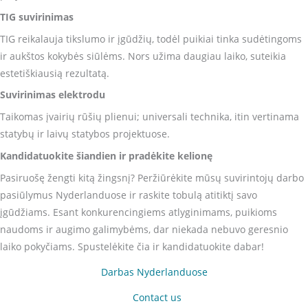
TIG suvirinimas
TIG reikalauja tikslumo ir įgūdžių, todėl puikiai tinka sudėtingoms
ir aukštos kokybės siūlėms. Nors užima daugiau laiko, suteikia
estetiškiausią rezultatą.
Suvirinimas elektrodu
Taikomas įvairių rūšių plienui; universali technika, itin vertinama
statybų ir laivų statybos projektuose.
Kandidatuokite šiandien ir pradėkite kelionę
Pasiruošę žengti kitą žingsnį? Peržiūrėkite mūsų suvirintojų darbo
pasiūlymus Nyderlanduose ir raskite tobulą atitiktį savo
įgūdžiams. Esant konkurencingiems atlyginimams, puikioms
naudoms ir augimo galimybėms, dar niekada nebuvo geresnio
laiko pokyčiams. Spustelėkite čia ir kandidatuokite dabar!
Darbas Nyderlanduose
(opens in new tab)
(opens in new tab)
Contact us