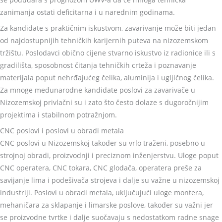
zanimanja ostati deficitarna i u narednim godinama.
Za kandidate s praktičnim iskustvom, zavarivanje može biti jedan
od najdostupnijih tehničkih karijernih puteva na nizozemskom
tržištu. Poslodavci obično cijene stvarno iskustvo iz radionice ili s
gradilišta, sposobnost čitanja tehničkih crteža i poznavanje
materijala poput nehrđajućeg čelika, aluminija i ugljičnog čelika.
Za mnoge međunarodne kandidate poslovi za zavarivače u
Nizozemskoj privlačni su i zato što često dolaze s dugoročnijim
projektima i stabilnom potražnjom.
CNC poslovi i poslovi u obradi metala
CNC poslovi u Nizozemskoj također su vrlo traženi, posebno u
strojnoj obradi, proizvodnji i preciznom inženjerstvu. Uloge poput
CNC operatera, CNC tokara, CNC glodača, operatera preše za
savijanje lima i podešivača strojeva i dalje su važne u nizozemskoj
industriji. Poslovi u obradi metala, uključujući uloge montera,
mehaničara za sklapanje i limarske poslove, također su važni jer
se proizvodne tvrtke i dalje suočavaju s nedostatkom radne snage