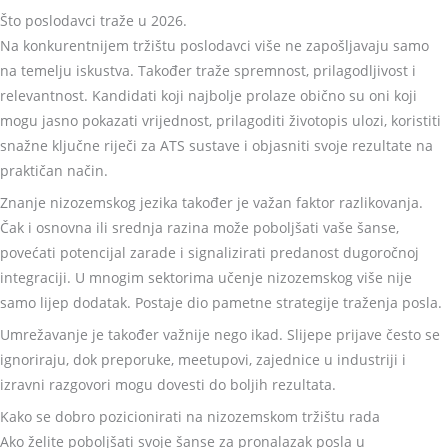
Što poslodavci traže u 2026.
Na konkurentnijem tržištu poslodavci više ne zapošljavaju samo
na temelju iskustva. Također traže spremnost, prilagodljivost i
relevantnost. Kandidati koji najbolje prolaze obično su oni koji
mogu jasno pokazati vrijednost, prilagoditi životopis ulozi, koristiti
snažne ključne riječi za ATS sustave i objasniti svoje rezultate na
praktičan način.
Znanje nizozemskog jezika također je važan faktor razlikovanja.
Čak i osnovna ili srednja razina može poboljšati vaše šanse,
povećati potencijal zarade i signalizirati predanost dugoročnoj
integraciji. U mnogim sektorima učenje nizozemskog više nije
samo lijep dodatak. Postaje dio pametne strategije traženja posla.
Umrežavanje je također važnije nego ikad. Slijepe prijave često se
ignoriraju, dok preporuke, meetupovi, zajednice u industriji i
izravni razgovori mogu dovesti do boljih rezultata.
Kako se dobro pozicionirati na nizozemskom tržištu rada
Ako želite poboljšati svoje šanse za pronalazak posla u