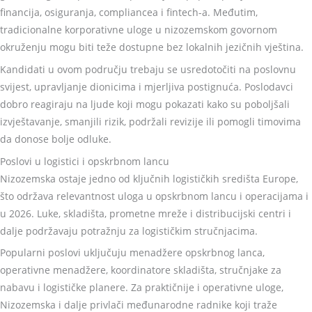
financija, osiguranja, compliancea i fintech-a. Međutim,
tradicionalne korporativne uloge u nizozemskom govornom
okruženju mogu biti teže dostupne bez lokalnih jezičnih vještina.
Kandidati u ovom području trebaju se usredotočiti na poslovnu
svijest, upravljanje dionicima i mjerljiva postignuća. Poslodavci
dobro reagiraju na ljude koji mogu pokazati kako su poboljšali
izvještavanje, smanjili rizik, podržali revizije ili pomogli timovima
da donose bolje odluke.
Poslovi u logistici i opskrbnom lancu
Nizozemska ostaje jedno od ključnih logističkih središta Europe,
što održava relevantnost uloga u opskrbnom lancu i operacijama i
u 2026. Luke, skladišta, prometne mreže i distribucijski centri i
dalje podržavaju potražnju za logističkim stručnjacima.
Popularni poslovi uključuju menadžere opskrbnog lanca,
operativne menadžere, koordinatore skladišta, stručnjake za
nabavu i logističke planere. Za praktičnije i operativne uloge,
Nizozemska i dalje privlači međunarodne radnike koji traže