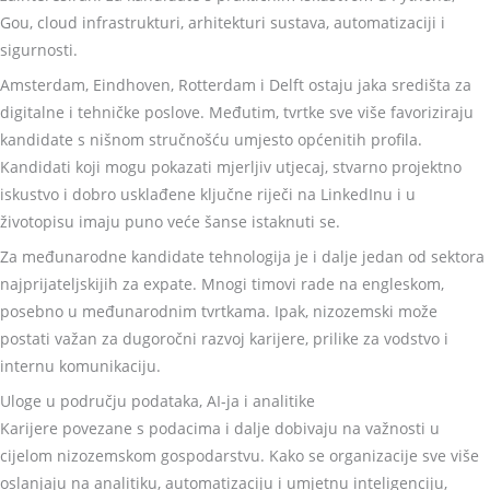
Gou, cloud infrastrukturi, arhitekturi sustava, automatizaciji i
sigurnosti.
Amsterdam, Eindhoven, Rotterdam i Delft ostaju jaka središta za
digitalne i tehničke poslove. Međutim, tvrtke sve više favoriziraju
kandidate s nišnom stručnošću umjesto općenitih profila.
Kandidati koji mogu pokazati mjerljiv utjecaj, stvarno projektno
iskustvo i dobro usklađene ključne riječi na LinkedInu i u
životopisu imaju puno veće šanse istaknuti se.
Za međunarodne kandidate tehnologija je i dalje jedan od sektora
najprijateljskijih za expate. Mnogi timovi rade na engleskom,
posebno u međunarodnim tvrtkama. Ipak, nizozemski može
postati važan za dugoročni razvoj karijere, prilike za vodstvo i
internu komunikaciju.
Uloge u području podataka, AI-ja i analitike
Karijere povezane s podacima i dalje dobivaju na važnosti u
cijelom nizozemskom gospodarstvu. Kako se organizacije sve više
oslanjaju na analitiku, automatizaciju i umjetnu inteligenciju,