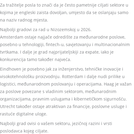
Za tražitelje posla to znači da je često pametnije ciljati sektore u
kojima je engleski zaista dovoljan, umjesto da se oslanjaju samo
na naziv radnog mjesta.
Najbolji gradovi za rad u Nizozemskoj u 2026.
Amsterdam ostaje najjače odredište za međunarodne poslove,
posebno u tehnologiji, fintech-u, savjetovanju i multinacionalnim
tvrtkama. I dalje je grad najprijateljskiji za expate, iako je
konkurencija tamo također najveća.
Eindhoven je posebno jak za inženjerstvo, tehničke inovacije i
visokotehnološku proizvodnju. Rotterdam i dalje nudi prilike u
logistici, međunarodnom poslovanju i operacijama. Haag je važan
za poslove povezane s vladinim sektorom, međunarodnim
organizacijama, pravnim uslugama i kibernetičkom sigurnošću.
Utrecht također ostaje atraktivan za financije, poslovne usluge i
rastuće digitalne uloge.
Najbolji grad ovisi o vašem sektoru, jezičnoj razini i vrsti
poslodavca kojeg ciljate.