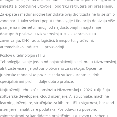
smještaja, obnovljive ugovore i podršku regrutera pri preseljenju.
Za expate i međunarodne kandidate ovaj dio tržišta ne bi se smio
zanemariti. Iako sektori poput tehnologije i financija dobivaju više
pažnje na internetu, mnogi od najdostupnijih i najstalnije
dostupnih poslova u Nizozemskoj u 2026. zapravo su u
zavarivanju, CNC radu, logistici, transportu, građevini,
automobilskoj industriji i proizvodnji.
Poslovi u tehnologiji i IT-u
Tehnologija ostaje jedan od najatraktivnijih sektora u Nizozemskoj,
ali tržište više nije potpuno otvoreno za svakoga. Općenite
juniorske tehnološke pozicije sada su konkurentnije, dok
specijalizirani profili i dalje dobro prolaze.
Najtraženiji tehnološki poslovi u Nizozemskoj u 2026. uključuju
softverske developere, cloud inženjere, AI stručnjake, machine
learning inženjere, stručnjake za kibernetičku sigurnost, backend
inženjere i analitičare podataka. Poslodavci su posebno
zainteresirani za kandidate s praktičnim iskustvom u Pythonu,