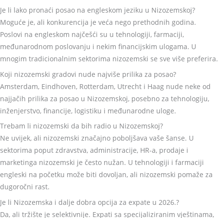
Je li lako pronaći posao na engleskom jeziku u Nizozemskoj?
Moguće je, ali konkurencija je veća nego prethodnih godina.
Poslovi na engleskom najčešći su u tehnologiji, farmaciji,
međunarodnom poslovanju i nekim financijskim ulogama. U
mnogim tradicionalnim sektorima nizozemski se sve više preferira.
Koji nizozemski gradovi nude najviše prilika za posao?
Amsterdam, Eindhoven, Rotterdam, Utrecht i Haag nude neke od
najjačih prilika za posao u Nizozemskoj, posebno za tehnologiju,
inženjerstvo, financije, logistiku i međunarodne uloge.
Trebam li nizozemski da bih radio u Nizozemskoj?
Ne uvijek, ali nizozemski značajno poboljšava vaše šanse. U
sektorima poput zdravstva, administracije, HR-a, prodaje i
marketinga nizozemski je često nužan. U tehnologiji i farmaciji
engleski na početku može biti dovoljan, ali nizozemski pomaže za
dugoročni rast.
Je li Nizozemska i dalje dobra opcija za expate u 2026.?
Da, ali tržište je selektivnije. Expati sa specijaliziranim vještinama,