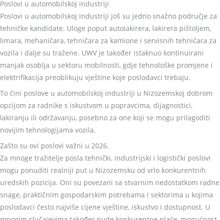
Poslovi u automobilskoj industriji
Poslovi u automobilskoj industriji još su jedno snažno područje za
tehničke kandidate. Uloge poput autolakirera, lakirera pištoljem,
limara, mehaničara, tehničara za kamione i servisnih tehničara za
vozila i dalje su tražene. UWV je također istaknuo kontinuirani
manjak osoblja u sektoru mobilnosti, gdje tehnološke promjene i
elektrifikacija preoblikuju vještine koje poslodavci trebaju.
To čini poslove u automobilskoj industriji u Nizozemskoj dobrom
opcijom za radnike s iskustvom u popravcima, dijagnostici,
lakiranju ili održavanju, posebno za one koji se mogu prilagoditi
novijim tehnologijama vozila.
Zašto su ovi poslovi važni u 2026.
Za mnoge tražitelje posla tehnički, industrijski i logistički poslovi
mogu ponuditi realniji put u Nizozemsku od vrlo konkurentnih
uredskih pozicija. Oni su povezani sa stvarnim nedostatkom radne
snage, praktičnim gospodarskim potrebama i sektorima u kojima
poslodavci često najviše cijene vještine, iskustvo i dostupnost. U
mnogim slučajevima također nude konkurentne plaće, mogućnost