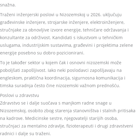
snažna.
Traženi inženjerski poslovi u Nizozemskoj u 2026. uključuju
građevinske inženjere, strojarske inženjere, elektroinženjere,
stručnjake za obnovljive izvore energije, tehničare održavanja i
konzultante za održivost. Kandidati s iskustvom u tehničkim
uslugama, industrijskim sustavima, građevini i projektima zelene
energije posebno su dobro pozicionirani.
To je također sektor u kojem čak i osnovni nizozemski može
poboljšati zapošljivost. Iako neki poslodavci zapošljavaju na
engleskom, praktična koordinacija, sigurnosna komunikacija i
timska suradnja često čine nizozemski važnom prednošću.
Poslovi u zdravstvu
Zdravstvo se i dalje suočava s manjkom radne snage u
Nizozemskoj, osobito zbog starenja stanovništva i stalnih pritisaka
na kadrove. Medicinske sestre, njegovatelji starijih osoba,
stručnjaci za mentalno zdravlje, fizioterapeuti i drugi zdravstveni
radnici i dalje su traženi.