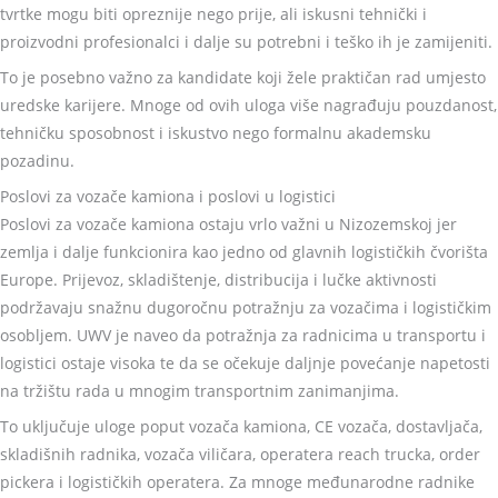
tvrtke mogu biti opreznije nego prije, ali iskusni tehnički i
proizvodni profesionalci i dalje su potrebni i teško ih je zamijeniti.
To je posebno važno za kandidate koji žele praktičan rad umjesto
uredske karijere. Mnoge od ovih uloga više nagrađuju pouzdanost,
tehničku sposobnost i iskustvo nego formalnu akademsku
pozadinu.
Poslovi za vozače kamiona i poslovi u logistici
Poslovi za vozače kamiona ostaju vrlo važni u Nizozemskoj jer
zemlja i dalje funkcionira kao jedno od glavnih logističkih čvorišta
Europe. Prijevoz, skladištenje, distribucija i lučke aktivnosti
podržavaju snažnu dugoročnu potražnju za vozačima i logističkim
osobljem. UWV je naveo da potražnja za radnicima u transportu i
logistici ostaje visoka te da se očekuje daljnje povećanje napetosti
na tržištu rada u mnogim transportnim zanimanjima.
To uključuje uloge poput vozača kamiona, CE vozača, dostavljača,
skladišnih radnika, vozača viličara, operatera reach trucka, order
pickera i logističkih operatera. Za mnoge međunarodne radnike