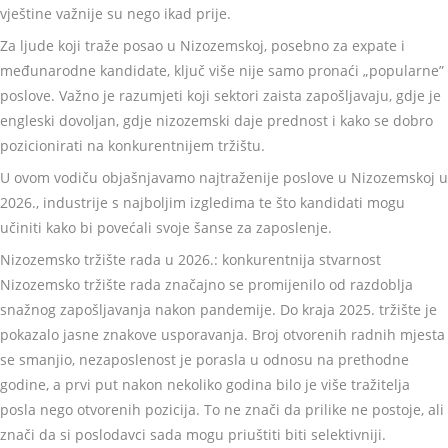
vještine važnije su nego ikad prije.
Za ljude koji traže posao u Nizozemskoj, posebno za expate i
međunarodne kandidate, ključ više nije samo pronaći „popularne”
poslove. Važno je razumjeti koji sektori zaista zapošljavaju, gdje je
engleski dovoljan, gdje nizozemski daje prednost i kako se dobro
pozicionirati na konkurentnijem tržištu.
U ovom vodiču objašnjavamo najtraženije poslove u Nizozemskoj u
2026., industrije s najboljim izgledima te što kandidati mogu
učiniti kako bi povećali svoje šanse za zaposlenje.
Nizozemsko tržište rada u 2026.: konkurentnija stvarnost
Nizozemsko tržište rada značajno se promijenilo od razdoblja
snažnog zapošljavanja nakon pandemije. Do kraja 2025. tržište je
pokazalo jasne znakove usporavanja. Broj otvorenih radnih mjesta
se smanjio, nezaposlenost je porasla u odnosu na prethodne
godine, a prvi put nakon nekoliko godina bilo je više tražitelja
posla nego otvorenih pozicija. To ne znači da prilike ne postoje, ali
znači da si poslodavci sada mogu priuštiti biti selektivniji.