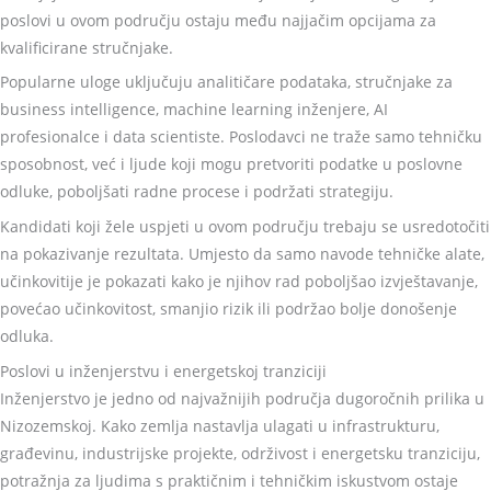
poslovi u ovom području ostaju među najjačim opcijama za
kvalificirane stručnjake.
Popularne uloge uključuju analitičare podataka, stručnjake za
business intelligence, machine learning inženjere, AI
profesionalce i data scientiste. Poslodavci ne traže samo tehničku
sposobnost, već i ljude koji mogu pretvoriti podatke u poslovne
odluke, poboljšati radne procese i podržati strategiju.
Kandidati koji žele uspjeti u ovom području trebaju se usredotočiti
na pokazivanje rezultata. Umjesto da samo navode tehničke alate,
učinkovitije je pokazati kako je njihov rad poboljšao izvještavanje,
povećao učinkovitost, smanjio rizik ili podržao bolje donošenje
odluka.
Poslovi u inženjerstvu i energetskoj tranziciji
Inženjerstvo je jedno od najvažnijih područja dugoročnih prilika u
Nizozemskoj. Kako zemlja nastavlja ulagati u infrastrukturu,
građevinu, industrijske projekte, održivost i energetsku tranziciju,
potražnja za ljudima s praktičnim i tehničkim iskustvom ostaje