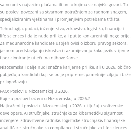
samo oni s najvećim plaćama ili oni o kojima se najviše govori. To
su poslovi povezani sa stvarnom potražnjom za radnom snagom,
specijaliziranim vještinama i promjenjivim potrebama tržišta.
Tehnologija, podaci, inženjerstvo, zdravstvo, logistika, financije i
life sciences i dalje nude prilike, ali put je konkurentniji nego prije.
Za međunarodne kandidate uspjeh ovisi o izboru pravog sektora,
jasnom predstavljanju iskustva i razumijevanju kako jezik, vrijeme
i pozicioniranje utječu na njihove šanse.
Nizozemska i dalje nudi snažne karijerne prilike, ali u 2026. obično
pobjeđuju kandidati koji se bolje pripreme, pametnije ciljaju i brže
prilagođavaju.
FAQ: Poslovi u Nizozemskoj u 2026.
Koji su poslovi traženi u Nizozemskoj u 2026.?
Najtraženiji poslovi u Nizozemskoj u 2026. uključuju softverske
developere, AI stručnjake, stručnjake za kibernetičku sigurnost,
inženjere, zdravstvene radnike, logističke stručnjake, financijske
analitičare, stručnjake za compliance i stručnjake za life sciences.