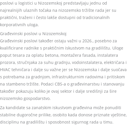
poslovi u logistici u Nizozemskoj predstavljaju jednu od
najrealnijih ulaznih točaka na nizozemsko tržište rada jer su
praktični, traženi i često lakše dostupni od tradicionalnih
korporativnih uloga.
Građevinski poslovi u Nizozemskoj
Građevinski poslovi također ostaju važni u 2026., posebno za
kvalificirane radnike s praktičnim iskustvom na gradilištu. Uloge
poput tesara za oplatu betona, montažera fasada, instalatera
prozora, stručnjaka za suhu gradnju, vodoinstalatera, električara i
HVAC tehničara i dalje su važne jer se Nizozemska i dalje suočava
s potrebama za gradnjom, infrastrukturnim radovima i pritiskom
na stambeno tržište. Podaci CBS-a o građevinarstvu i stanovanju
također pokazuju koliko je ovaj sektor i dalje središnji za šire
nizozemsko gospodarstvo.
Za kandidate sa zanatskim iskustvom građevina može ponuditi
stabilne dugoročne prilike, osobito kada donose priznate vještine,
disciplinu na gradilištu i sposobnost sigurnog rada u timu.