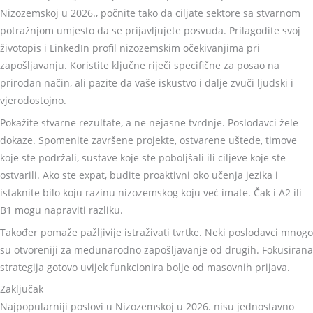
Nizozemskoj u 2026., počnite tako da ciljate sektore sa stvarnom
potražnjom umjesto da se prijavljujete posvuda. Prilagodite svoj
životopis i LinkedIn profil nizozemskim očekivanjima pri
zapošljavanju. Koristite ključne riječi specifične za posao na
prirodan način, ali pazite da vaše iskustvo i dalje zvuči ljudski i
vjerodostojno.
Pokažite stvarne rezultate, a ne nejasne tvrdnje. Poslodavci žele
dokaze. Spomenite završene projekte, ostvarene uštede, timove
koje ste podržali, sustave koje ste poboljšali ili ciljeve koje ste
ostvarili. Ako ste expat, budite proaktivni oko učenja jezika i
istaknite bilo koju razinu nizozemskog koju već imate. Čak i A2 ili
B1 mogu napraviti razliku.
Također pomaže pažljivije istraživati tvrtke. Neki poslodavci mnogo
su otvoreniji za međunarodno zapošljavanje od drugih. Fokusirana
strategija gotovo uvijek funkcionira bolje od masovnih prijava.
Zaključak
Najpopularniji poslovi u Nizozemskoj u 2026. nisu jednostavno