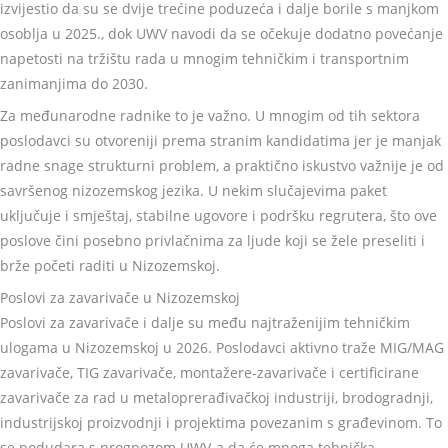
izvijestio da su se dvije trećine poduzeća i dalje borile s manjkom
osoblja u 2025., dok UWV navodi da se očekuje dodatno povećanje
napetosti na tržištu rada u mnogim tehničkim i transportnim
zanimanjima do 2030.
Za međunarodne radnike to je važno. U mnogim od tih sektora
poslodavci su otvoreniji prema stranim kandidatima jer je manjak
radne snage strukturni problem, a praktično iskustvo važnije je od
savršenog nizozemskog jezika. U nekim slučajevima paket
uključuje i smještaj, stabilne ugovore i podršku regrutera, što ove
poslove čini posebno privlačnima za ljude koji se žele preseliti i
brže početi raditi u Nizozemskoj.
Poslovi za zavarivače u Nizozemskoj
Poslovi za zavarivače i dalje su među najtraženijim tehničkim
ulogama u Nizozemskoj u 2026. Poslodavci aktivno traže MIG/MAG
zavarivače, TIG zavarivače, montažere-zavarivače i certificirane
zavarivače za rad u metaloprerađivačkoj industriji, brodogradnji,
industrijskoj proizvodnji i projektima povezanim s građevinom. To
se podudara s prognozom UWV-a da će mnoga tehnička