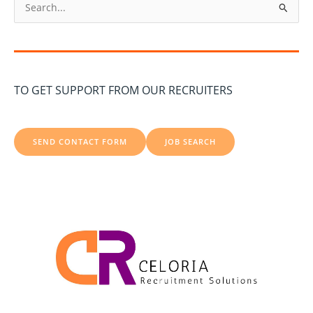
S
e
a
r
c
TO GET SUPPORT FROM OUR RECRUITERS
h
f
o
SEND CONTACT FORM
JOB SEARCH
r
: