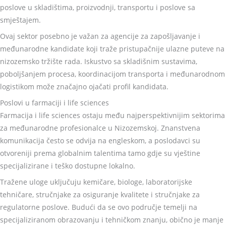
poslove u skladištima, proizvodnji, transportu i poslove sa
smještajem.
Ovaj sektor posebno je važan za agencije za zapošljavanje i
međunarodne kandidate koji traže pristupačnije ulazne puteve na
nizozemsko tržište rada. Iskustvo sa skladišnim sustavima,
poboljšanjem procesa, koordinacijom transporta i međunarodnom
logistikom može značajno ojačati profil kandidata.
Poslovi u farmaciji i life sciences
Farmacija i life sciences ostaju među najperspektivnijim sektorima
za međunarodne profesionalce u Nizozemskoj. Znanstvena
komunikacija često se odvija na engleskom, a poslodavci su
otvoreniji prema globalnim talentima tamo gdje su vještine
specijalizirane i teško dostupne lokalno.
Tražene uloge uključuju kemičare, biologe, laboratorijske
tehničare, stručnjake za osiguranje kvalitete i stručnjake za
regulatorne poslove. Budući da se ovo područje temelji na
specijaliziranom obrazovanju i tehničkom znanju, obično je manje