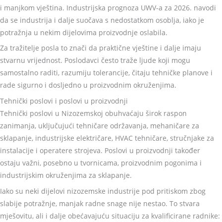
i manjkom vještina. Industrijska prognoza UWV-a za 2026. navodi
da se industrija i dalje suočava s nedostatkom osoblja, iako je
potražnja u nekim dijelovima proizvodnje oslabila.
Za tražitelje posla to znači da praktične vještine i dalje imaju
stvarnu vrijednost. Poslodavci često traže ljude koji mogu
samostalno raditi, razumiju tolerancije, čitaju tehničke planove i
rade sigurno i dosljedno u proizvodnim okruženjima.
Tehnički poslovi i poslovi u proizvodnji
Tehnički poslovi u Nizozemskoj obuhvaćaju širok raspon
zanimanja, uključujući tehničare održavanja, mehaničare za
sklapanje, industrijske električare, HVAC tehničare, stručnjake za
instalacije i operatere strojeva. Poslovi u proizvodnji također
ostaju važni, posebno u tvornicama, proizvodnim pogonima i
industrijskim okruženjima za sklapanje.
Iako su neki dijelovi nizozemske industrije pod pritiskom zbog
slabije potražnje, manjak radne snage nije nestao. To stvara
mješovitu, ali i dalje obećavajuću situaciju za kvalificirane radnike: