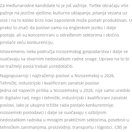
Za međunarodne kandidate to je još važnije. Tvrtke obraćaju više
pažnje na jezične vještine, kulturno uklapanje, pitanja vezana uz
vize i na to koliko brzo novi zaposlenik može postati produktivan. U
praksi to znači da poslovi samo na engleskom jeziku i dalje
postoje, ali su koncentrirani u određenim sektorima i obično
privlače veću konkurenciju.
Istovremeno, neka područja nizozemskog gospodarstva i dalje se
suočavaju sa stvarnim nedostatkom radne snage. Upravo na to bi
se tražitelji posla trebali usredotočiti.
Najpopularniji i najtraženiji poslovi u Nizozemskoj u 2026.
Tehnički, industrijski i kvalificirani zanatski poslovi
Jedna od najvećih prilika u Nizozemskoj u 2026. nije samo uredski
ili digitalni rad, nego i tehnički, industrijski i kvalificirani zanatski
poslovi. Iako je ukupno tržište rada postalo konkurentnije,
nizozemski poslodavci i dalje se suočavaju s ozbiljnim
nedostatkom radnika u mnogim praktičnim sektorima, posebno u
tehničkim zanimanjima, proizvodnji, transportu i logistici. CBS je