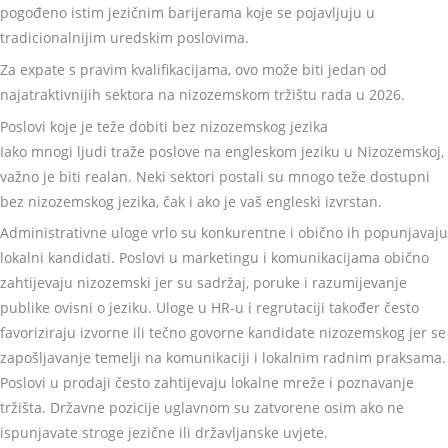
pogođeno istim jezičnim barijerama koje se pojavljuju u
tradicionalnijim uredskim poslovima.
Za expate s pravim kvalifikacijama, ovo može biti jedan od
najatraktivnijih sektora na nizozemskom tržištu rada u 2026.
Poslovi koje je teže dobiti bez nizozemskog jezika
Iako mnogi ljudi traže poslove na engleskom jeziku u Nizozemskoj,
važno je biti realan. Neki sektori postali su mnogo teže dostupni
bez nizozemskog jezika, čak i ako je vaš engleski izvrstan.
Administrativne uloge vrlo su konkurentne i obično ih popunjavaju
lokalni kandidati. Poslovi u marketingu i komunikacijama obično
zahtijevaju nizozemski jer su sadržaj, poruke i razumijevanje
publike ovisni o jeziku. Uloge u HR-u i regrutaciji također često
favoriziraju izvorne ili tečno govorne kandidate nizozemskog jer se
zapošljavanje temelji na komunikaciji i lokalnim radnim praksama.
Poslovi u prodaji često zahtijevaju lokalne mreže i poznavanje
tržišta. Državne pozicije uglavnom su zatvorene osim ako ne
ispunjavate stroge jezične ili državljanske uvjete.