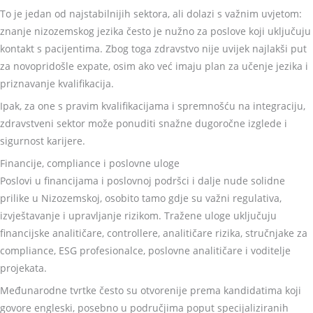
To je jedan od najstabilnijih sektora, ali dolazi s važnim uvjetom:
znanje nizozemskog jezika često je nužno za poslove koji uključuju
kontakt s pacijentima. Zbog toga zdravstvo nije uvijek najlakši put
za novopridošle expate, osim ako već imaju plan za učenje jezika i
priznavanje kvalifikacija.
Ipak, za one s pravim kvalifikacijama i spremnošću na integraciju,
zdravstveni sektor može ponuditi snažne dugoročne izglede i
sigurnost karijere.
Financije, compliance i poslovne uloge
Poslovi u financijama i poslovnoj podršci i dalje nude solidne
prilike u Nizozemskoj, osobito tamo gdje su važni regulativa,
izvještavanje i upravljanje rizikom. Tražene uloge uključuju
financijske analitičare, controllere, analitičare rizika, stručnjake za
compliance, ESG profesionalce, poslovne analitičare i voditelje
projekata.
Međunarodne tvrtke često su otvorenije prema kandidatima koji
govore engleski, posebno u područjima poput specijaliziranih